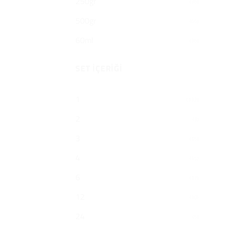
250gr
(36)
500gr
(46)
60ml
(36)
SET İÇERIĞI
1
(132)
2
(3)
3
(15)
4
(15)
6
(17)
12
(10)
24
(5)