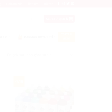
g
Hakkımızda
İletişim
Bülten
GIRIŞ YAP
SEPET /
0,00
₺
TOPTAN
ALAR
PARMAK BOYA SETI
ALIM
-%16