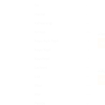
Gri
(15)
Hardal
(15)
Kahverengi
(25)
Kırmızı
(39)
Koyu Açık Yeşil
(5)
-%5
Koyu Yeşil
(5)
KoyuYeşil
(5)
Lacivert
(15)
Lila
(15)
-%5
Mavi
(39)
Mor
(40)
Pembe
(25)