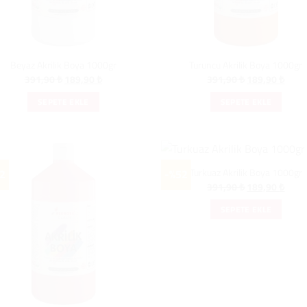
Beyaz Akrilik Boya 1000gr
Turuncu Akrilik Boya 1000gr
Orijinal
Şu
Orijinal
Şu
391,90
₺
189,90
₺
391,90
₺
189,90
₺
fiyat:
andaki
fiyat:
andak
391,90 ₺.
fiyat:
391,90 ₺.
fiyat:
SEPETE EKLE
SEPETE EKLE
189,90 ₺.
189,9
Turkuaz Akrilik Boya 1000gr
2
-%52
Orijinal
Şu
391,90
₺
189,90
₺
fiyat:
andak
391,90 ₺.
fiyat:
SEPETE EKLE
189,9