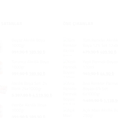
 SATANLAR
ÖNE ÇIKANLAR
Beyaz Akrilik Boya
Tüm Renkler Akrilik
1000gr
Boya 12'li Set 12x
Orijinal
Şu
Orijinal
391,90
₺
189,90
₺
479,90
₺
409,90
₺
fiyat:
andaki
fiyat:
Turuncu Akrilik Boya
Yeşil Parmak Boyas
391,90 ₺.
fiyat:
479,90 ₺.
f
1000gr
120ml
189,90 ₺.
Orijinal
Şu
Orijinal
Ş
391,90
₺
189,90
₺
143,90
₺
44,90
₺
fiyat:
andaki
fiyat:
an
Akrilik Boya Seti 24
Ana Renkler Parma
391,90 ₺.
fiyat:
143,90 ₺.
fi
Renk 24x1000gr
Boyası 6'lı Set
189,90 ₺.
44
6x1000gr
Orijinal
Şu
5.397,90
₺
4.519,90
₺
Orijinal
fiyat:
andaki
1.499,90
₺
1.138,
Pembe Akrilik Boya
fiyat:
5.397,90 ₺.
fiyat:
1000gr
Açık Mavi Akrilik B
1.499,90
4.519,90 ₺.
250gr
Orijinal
Şu
391,90
₺
189,90
₺