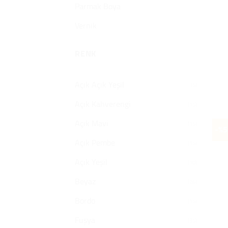
Parmak Boya
Vernik
RENK
Açık Açık Yeşil
(5)
Açık Kahverengi
(15)
Açık Mavi
(15)
-%5
Açık Pembe
(15)
Açık Yeşil
(10)
Beyaz
(26)
Bordo
(15)
Fuşya
(35)