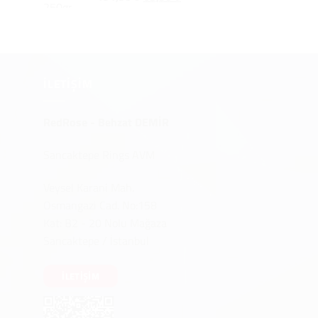
u
fiyat:
andaki
daki
191,90 ₺.
fiyat:
yat:
69,90 ₺.
,90 ₺.
İLETIŞIM
RedRose - Behzat DEMİR
Sancaktepe Rings AVM
Veysel Karani Mah.
Osmangazi Cad. No:158
Kat: B2 - 20 Nolu Mağaza
Sancaktepe / İstanbul
İLETIŞIM