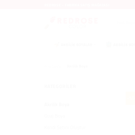
İçeriğe
REDROSE - FABRIKA SATIŞ MAĞAZASI
atla
Ara:
AKRILIK BOYALAR
AKRILIK BO
Ana Sayfa
/
Akrilik Boya
KATEGORILER
-%5
Akrilik Boya
Guaj Boya
Kendi Setini Oluştur