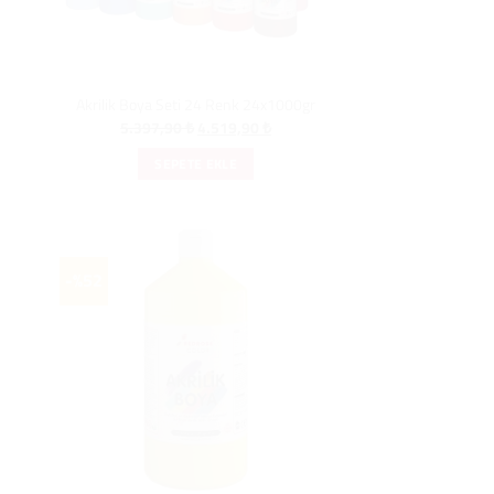
Akrilik Boya Seti 24 Renk 24x1000gr
Orijinal
Şu
5.397,90
₺
4.519,90
₺
i
fiyat:
andaki
5.397,90 ₺.
fiyat:
SEPETE EKLE
0 ₺.
4.519,90 ₺.
-%52
i
0 ₺.