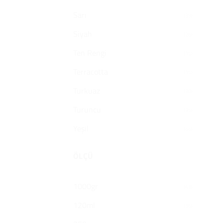
Sarı
(39)
Siyah
(26)
Ten Rengi
(15)
Terracotta
(15)
Turkuaz
(30)
Turuncu
(35)
Yeşil
(44)
ÖLÇÜ
1000gr
(43)
120ml
(36)