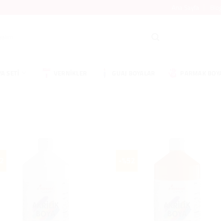
Ana Sayfa
Blo
YA SETI
VERNIKLER
GUAJ BOYALAR
PARMAK BOY
2
-%52