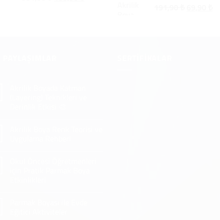
Orijinal
Ş
fiyat:
andaki
191,90
₺
69,90
₺
fiyat:
an
391,90 ₺.
fiyat:
191,90 ₺.
fi
189,90 ₺.
69
 PAYLAŞIMLAR
SERTIFIKALAR
Akrilik Boyada Katman
(Layering) Teknikleri ve
Derinlik Etkisi 🎨
Yorum
yok
Akrilik Boya Renk Teorisi ve
Akrilik
Boyada
Uygulama Rehberi
Katman
(Layering)
Yorum
Teknikleri
yok
Okul Öncesi Öğretmenleri
ve
Akrilik
Derinlik
Boya
için Pratik Parmak Boya
Etkisi
Renk
Etkinlikleri
🎨
Teorisi
ve
Yorum
Uygulama
yok
Rehberi
Parmak Boyası ile Evde
Okul
Öncesi
Eğitici Aktiviteler
Öğretmenleri