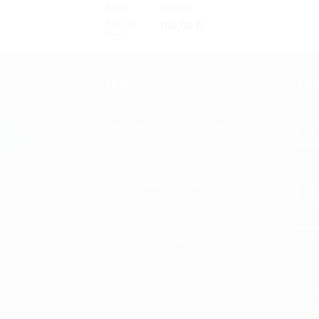
1000gr
102,00
₺
YASAL
SON
Mesafeli Satış Sözleşmesi
11
Kas
Ön Bilgilendirme Formu
İptal ve İade Koşulları
27
Eyl
Kullanım Koşulları
26
Üyelik Sözleşmesi
Ağu
Gizlilik Politikası
22
Ağu