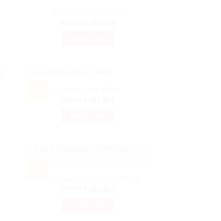
Sarı Akrilik Boya 1000gr
Orijinal
Şu
391,90
₺
189,90
₺
fiyat:
andaki
391,90 ₺.
fiyat:
SEPETE EKLE
189,90 ₺.
Gri Akrilik Boya 1000gr
-%52
Orijinal
Şu
391,90
₺
189,90
₺
i
fiyat:
andaki
391,90 ₺.
fiyat:
SEPETE EKLE
0 ₺.
189,90 ₺.
-%52
Açık Kahverengi Akrilik Boya 1000gr
i
Orijinal
Şu
391,90
₺
189,90
₺
fiyat:
andaki
0 ₺.
391,90 ₺.
fiyat:
SEPETE EKLE
189,90 ₺.